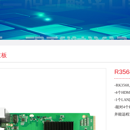
主板
R35
-
RK356
-
4个HD
-
1个LAN口
-
能对4个
并能远程