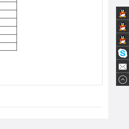
销售1-
技术支
黄先生
销售2-
持-张
Olivia
陈先生
先生
邮件发
送