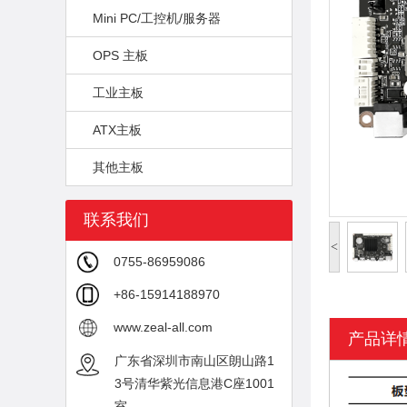
Mini PC/工控机/服务器
OPS 主板
工业主板
ATX主板
其他主板
联系我们
<
0755-86959086
+86-15914188970
www.zeal-all.com
产品详
广东省深圳市南山区朗山路1
3号清华紫光信息港C座1001
室