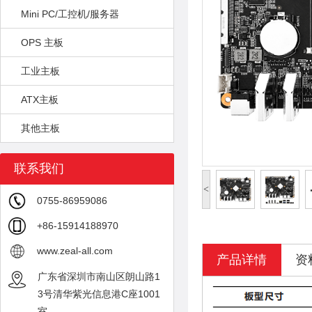
Mini PC/工控机/服务器
OPS 主板
工业主板
ATX主板
其他主板
联系我们
<
0755-86959086
+86-15914188970
www.zeal-all.com
产品详情
资
广东省深圳市南山区朗山路1
3号清华紫光信息港C座1001
室