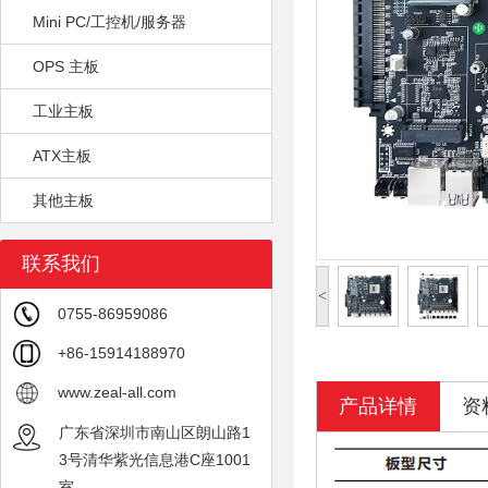
Mini PC/工控机/服务器
OPS 主板
工业主板
ATX主板
其他主板
联系我们
<
0755-86959086
+86-15914188970
www.zeal-all.com
产品详情
资
广东省深圳市南山区朗山路1
3号清华紫光信息港C座1001
室