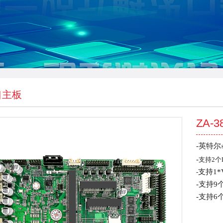
口主板
ZA-3
-英特尔
-
支持2个LA
支持1*V
-
-
支持9个
-
支持6