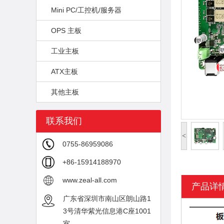
Mini PC/工控机/服务器
OPS 主板
工业主板
ATX主板
其他主板
联系我们
<
0755-86959086
+86-15914188970
www.zeal-all.com
产品详
广东省深圳市南山区朗山路1
3号清华紫光信息港C座1001
室