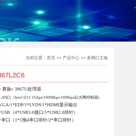
当前位置：
首页
>>
产品中心
>>
多网口主板
867L2C6
赛扬
3867U处理器
®
®
N口（Intel I211 1Gbps/
100Mbps/10Mbps以太网控制器)
GA/1*EDP/1*LVDS/1*HDMI显示输出
USB（4*USB3.0接口/5*USB2.0排针）
个串口（1*1拖4串口排针/2*串口排针）