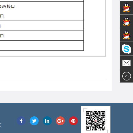
销售1-
技术支
黄先生
销售2-
持-张
Olivia
陈先生
先生
邮件发
送
C