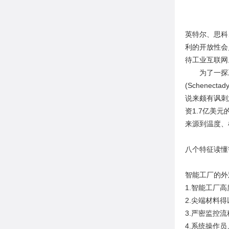
英特尔、思科
利的开放性会
待工业互联网
为了一探工业
(Schenec
说来颇有讽刺
资1.7亿美
来源到温度、
八个特征读懂
智能工厂的外
1.智能工厂
2.尖端材料
3.严密监控
4.系统操作