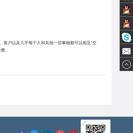
销售1-
技术支
黄先生
销售2-
持-张
、客户以及几乎每个人和其他一切事物都可以相互“交
浪费。
Olivia
陈先生
先生
邮件发
送